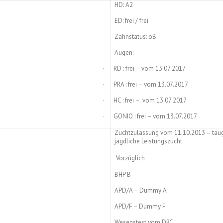
HD: A2
ED: frei / frei
Zahnstatus: oB
Augen:
RD : frei – vom 13.07.2017
·
PRA : frei – vom 13.07.2017
·
HC : frei
–
vom 13.07.2017
·
GONIO : frei – vom 13.07.2017
·
Zuchtzulassung vom 11.10.2013 – taugl
jagdliche Leistungszucht
Vorzüglich
BHP B
APD/A – Dummy A
APD/F – Dummy F
Wesenstest vom DRC