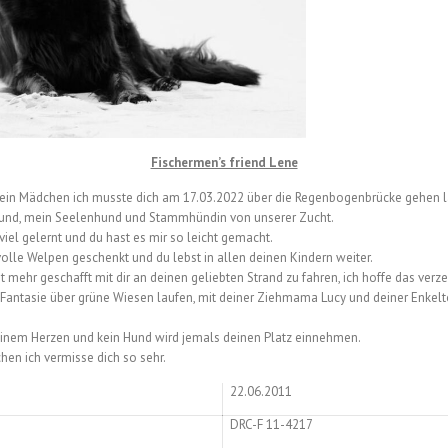
Fischermen’s friend Lene
mein Mädchen ich musste dich am 17.03.2022 über die Regenbogenbrücke gehen l
nd, mein Seelenhund und Stammhündin von unserer Zucht.
viel gelernt und du hast es mir so leicht gemacht.
olle Welpen geschenkt und du lebst in allen deinen Kindern weiter.
t mehr geschafft mit dir an deinen geliebten Strand zu fahren, ich hoffe das verze
r Fantasie über grüne Wiesen laufen, mit deiner Ziehmama Lucy und deiner Enkelt
einem Herzen und kein Hund wird jemals deinen Platz einnehmen.
en ich vermisse dich so sehr.
22.06.2011
DRC-F 11-4217