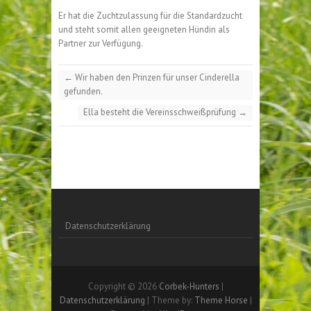
Er hat die Zuchtzulassung für die Standardzucht
und steht somit allen geeigneten Hündin als
Partner zur Verfügung.
←
Wir haben den Prinzen für unser Cinderella
gefunden.
Ella besteht die Vereinsschweißprüfung
→
Datenschutzerklärung
Copyright © 2026
Corbek-Hunters
|
Datenschutzerklärung
| Theme by:
Theme Horse
|